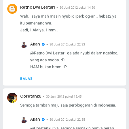
Retno Dwi Lestari
30 Juni 2012 pukul 14.50
Wah.. saya mah masih nyubi di perblog-an.. hebat2 ya
itu pemenangnya.
Jadi, HAM ya. Hmm..
Abah
30 Juni 2012 pukul 22.33
@
Retno Dwi Lestari
: ga ada nyubi dalam ngeblog,
yang ada nyoba. :D
HAM bukan hmm. :P
BALAS
Coretanku
30 Juni 2012 pukul 15.45
Semoga tambah maju saja perbloggeran di Indonesia.
Abah
30 Juni 2012 pukul 22.35
@
Coretanku
: ya, semoga semakin punya peran