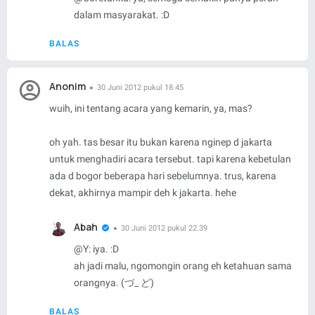
dalam masyarakat. :D
BALAS
Anonim
30 Juni 2012 pukul 18.45
wuih, ini tentang acara yang kemarin, ya, mas?
oh yah. tas besar itu bukan karena nginep d jakarta
untuk menghadiri acara tersebut. tapi karena kebetulan
ada d bogor beberapa hari sebelumnya. trus, karena
dekat, akhirnya mampir deh k jakarta. hehe
Abah
30 Juni 2012 pukul 22.39
@
Y
: iya. :D
ah jadi malu, ngomongin orang eh ketahuan sama
orangnya. (づ_ ど)
BALAS