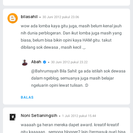
bilasahil
30 Juni 2012 pukul 23.06
wow ada lomba kaya gitu juga, masih belum kenal jauh
nih dunia perblogeran. Dan ikut lomba juga masih yang
biasa, belum bisa bikin opini kaya HAM gitu. takut
dibilang sok dewasa , masih kecil ._.
Abah
30 Juni 2012 pukul 23.22
@
Bahrumsyah Bila Sahil
: ga ada istilah sok dewasa
dalam ngeblog, semuanya juga masih belajar
ngeluarin opini lewat tulisan. :D
BALAS
Noni Setianingsih
1 Juli 2012 pukul 15.44
waaaah ga heran mereka dapet award. kreatif-kreatif
gitu kaaaaan.. semoga blogger2 lain (termasuk gue) bisa