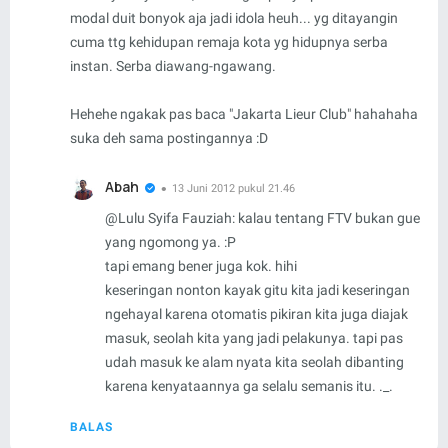
modal duit bonyok aja jadi idola heuh... yg ditayangin
cuma ttg kehidupan remaja kota yg hidupnya serba
instan. Serba diawang-ngawang.
Hehehe ngakak pas baca "Jakarta Lieur Club" hahahaha
suka deh sama postingannya :D
Abah
13 Juni 2012 pukul 21.46
@
Lulu Syifa Fauziah
: kalau tentang FTV bukan gue
yang ngomong ya. :P
tapi emang bener juga kok. hihi
keseringan nonton kayak gitu kita jadi keseringan
ngehayal karena otomatis pikiran kita juga diajak
masuk, seolah kita yang jadi pelakunya. tapi pas
udah masuk ke alam nyata kita seolah dibanting
karena kenyataannya ga selalu semanis itu. ._.
BALAS