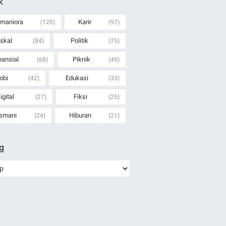
k
maniora
Karir
(120)
(97)
iskal
Politik
(84)
(75)
nansial
Piknik
(68)
(49)
obi
Edukasi
(42)
(33)
igital
Fiksi
(27)
(25)
smani
Hiburan
(24)
(21)
ng