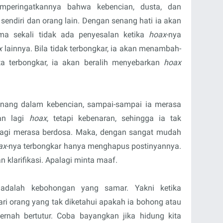
emperingatkannya bahwa kebencian, dusta, dan
 sendiri dan orang lain. Dengan senang hati ia akan
ma sekali tidak ada penyesalan ketika
hoax
-nya
x
lainnya. Bila tidak terbongkar, ia akan menambah-
ata terbongkar, ia akan beralih menyebarkan
hoax
tenang dalam kebencian, sampai-sampai ia merasa
an lagi
hoax
, tetapi kebenaran, sehingga ia tak
alagi merasa berdosa. Maka, dengan sangat mudah
ax
-nya terbongkar hanya menghapus postinyannya.
klarifikasi. Apalagi minta maaf.
 adalah kebohongan yang samar. Yakni ketika
ri orang yang tak diketahui apakah ia bohong atau
pernah bertutur. Coba bayangkan jika hidung kita