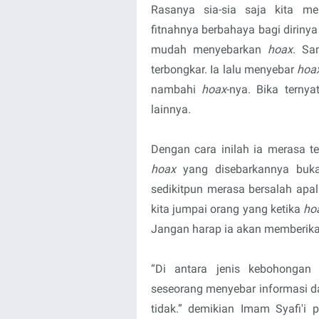
Rasanya sia-sia saja kita m
fitnahnya berbahaya bagi dirinya
mudah menyebarkan
hoax
. Sa
terbongkar. Ia lalu menyebar
hoa
nambahi
hoax
-nya. Bika terny
lainnya.
Dengan cara inilah ia merasa 
hoax
yang disebarkannya buk
sedikitpun merasa bersalah ap
kita jumpai orang yang ketika
ho
Jangan harap ia akan memberikan 
“Di antara jenis kebohongan
seseorang menyebar informasi da
tidak.” demikian Imam Syafi'i 