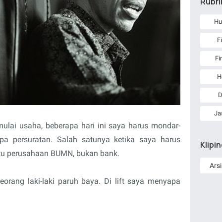
Rubri
Hu
F
Fi
H
D
Ja
lai usaha, beberapa hari ini saya harus mondar-
a persuratan. Salah satunya ketika saya harus
Klipi
atu perusahaan BUMN, bukan bank.
orang laki-laki paruh baya. Di lift saya menyapa