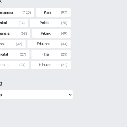
k
maniora
Karir
(120)
(97)
iskal
Politik
(84)
(75)
nansial
Piknik
(68)
(49)
obi
Edukasi
(42)
(33)
igital
Fiksi
(27)
(25)
smani
Hiburan
(24)
(21)
ng