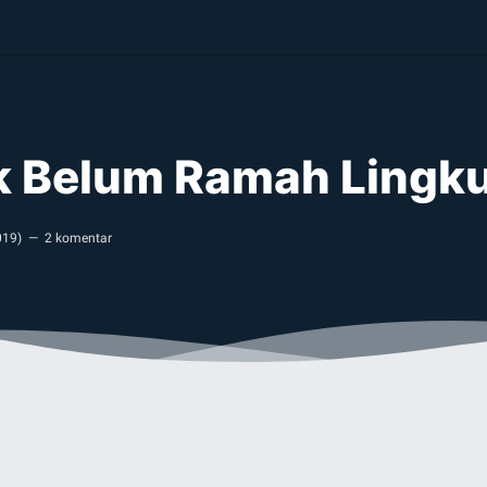
rik Belum Ramah Ling
019
)
2 komentar