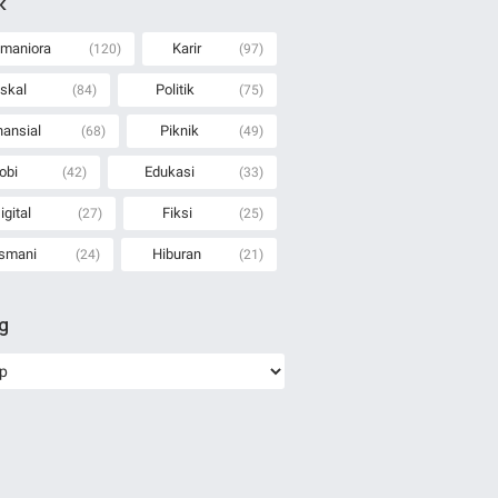
k
maniora
Karir
(120)
(97)
iskal
Politik
(84)
(75)
nansial
Piknik
(68)
(49)
obi
Edukasi
(42)
(33)
igital
Fiksi
(27)
(25)
smani
Hiburan
(24)
(21)
ng