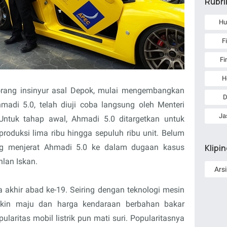
Rubri
Hu
F
Fi
H
rang insinyur asal Depok, mulai mengembangkan
D
 Ahmadi 5.0, telah diuji coba langsung oleh Menteri
Ja
Untuk tahap awal, Ahmadi 5.0 ditargetkan untuk
roduksi lima ribu hingga sepuluh ribu unit. Belum
ung menjerat Ahmadi 5.0 ke dalam dugaan kasus
Klipi
hlan Iskan.
a akhir abad ke-19. Seiring dengan teknologi mesin
in maju dan harga kendaraan berbahan bakar
aritas mobil listrik pun mati suri. Popularitasnya