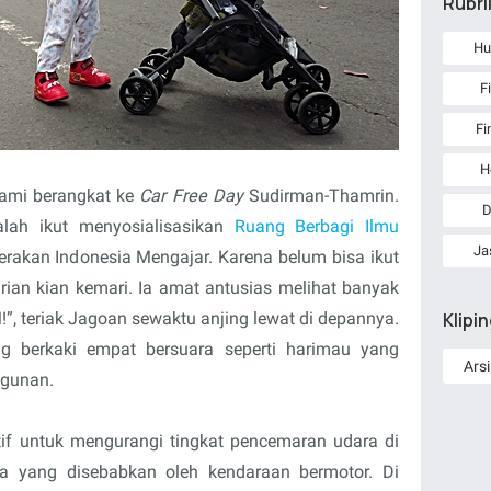
Rubri
Hu
F
Fi
H
kami berangkat ke
Car Free Day
Sudirman-Thamrin.
D
alah ikut menyosialisasikan
Ruang Berbagi Ilmu
Ja
rakan Indonesia Mengajar. Karena belum bisa ikut
ian kian kemari. Ia amat antusias melihat banyak
”, teriak Jagoan sewaktu anjing lewat di depannya.
Klipi
 berkaki empat bersuara seperti harimau yang
agunan.
tif untuk mengurangi tingkat pencemaran udara di
nia yang disebabkan oleh kendaraan bermotor. Di