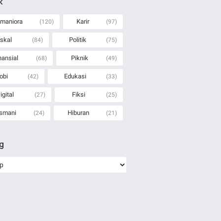
k
maniora
Karir
(120)
(97)
iskal
Politik
(84)
(75)
nansial
Piknik
(68)
(49)
obi
Edukasi
(42)
(33)
igital
Fiksi
(27)
(25)
smani
Hiburan
(24)
(21)
ng