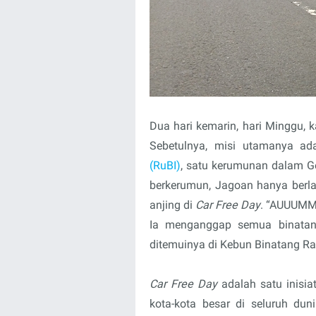
Dua hari kemarin, hari Minggu, 
Sebetulnya, misi utamanya ad
(RuBI)
, satu kerumunan dalam Ge
berkerumun, Jagoan hanya berlar
anjing di
Car Free Day
. “AUUUMM!
Ia menganggap semua binatang
ditemuinya di Kebun Binatang R
Car Free Day
adalah satu inisia
kota-kota besar di seluruh du