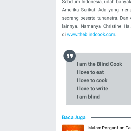
Sebelum Indonesia, udah banyak
Amerika Serikat. Ada yang mena
seorang peserta tunanetra. Dan 
lainnya. Namanya Christine Ha.
di
www.theblindcook.com
.
I am the Blind Cook
I love to eat
I love to cook
I love to write
I am blind
Baca Juga
Malam Pergantian T