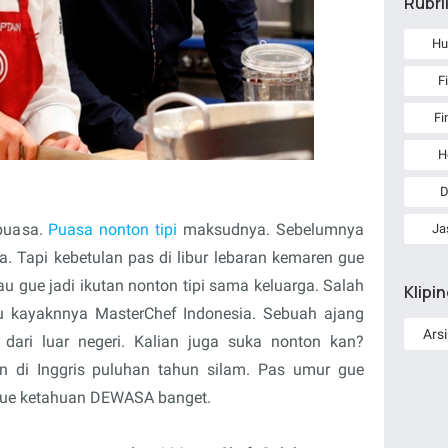
Rubri
Hu
F
Fi
H
D
 puasa.
Puasa nonton tipi
maksudnya. Sebelumnya
Ja
a. Tapi kebetulan pas di libur lebaran kemaren gue
u gue jadi ikutan nonton tipi sama keluarga. Salah
Klipi
gu kayaknnya MasterChef Indonesia. Sebuah ajang
 dari luar negeri. Kalian juga suka nonton kan?
in di Inggris puluhan tahun silam. Pas umur gue
 gue ketahuan DEWASA banget.