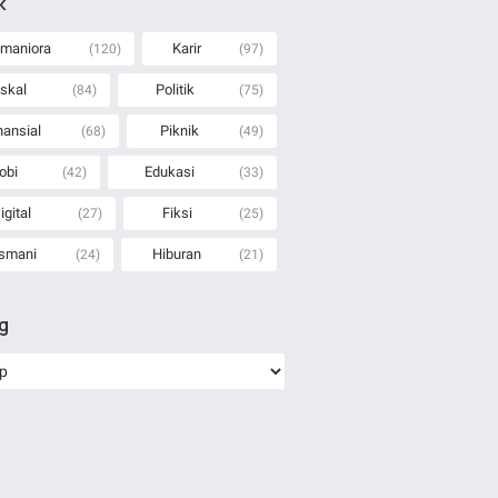
k
maniora
Karir
(120)
(97)
iskal
Politik
(84)
(75)
nansial
Piknik
(68)
(49)
obi
Edukasi
(42)
(33)
igital
Fiksi
(27)
(25)
smani
Hiburan
(24)
(21)
ng