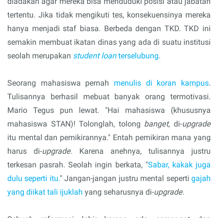
diadakan agar mereka bisa menduduki posisi atau jabatan
tertentu. Jika tidak mengikuti tes, konsekuensinya mereka
hanya menjadi staf biasa. Berbeda dengan TKD. TKD ini
semakin membuat ikatan dinas yang ada di suatu institusi
seolah merupakan
student loan
terselubung
.
Seorang mahasiswa pernah
menulis di koran kampus
.
Tulisannya berhasil mebuat banyak orang termotivasi.
Mario Tegus pun lewat. "Hai mahasiswa (khususnya
mahasiswa STAN)! Tolonglah, tolong
banget
, di-
upgrade
itu mental dan pemikirannya." Entah pemikiran mana yang
harus di-
upgrade
. Karena anehnya, tulisannya justru
terkesan pasrah. Seolah ingin berkata, "
Sabar, kakak juga
dulu seperti itu.
" Jangan-jangan justru mental seperti
gajah
yang diikat tali ijuklah
yang seharusnya di-
upgrade
.